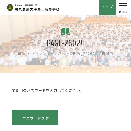
tog
トップ
nav
MENU
PAGE-26024
保護中: オープンキャンパス・説明会_20260619確認用
閲覧用のパスワードを入力してください。