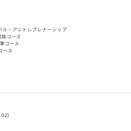
ーバル・アントレプレナーシップ
ブ選抜コース
標準コース
コース
102)