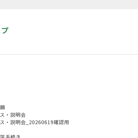
ップ
願
ス・説明会
・説明会_20260619確認用
学手続き