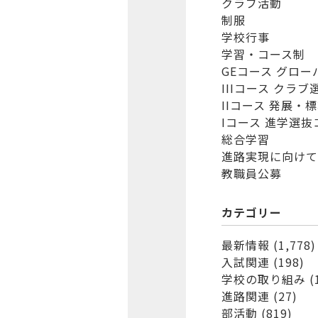
クラブ活動
制服
学校行事
学習・コース制
GEコース グロ
IIIコース クラ
IIコース 発展・
Iコース 進学選抜
総合学習
進路実現に向けて
教職員公募
カテゴリー
最新情報
(1,778)
入試関連
(198)
学校の取り組み
(
進路関連
(27)
部活動
(819)