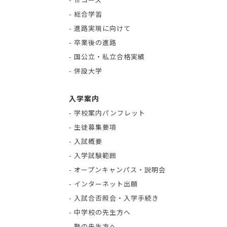
- 総合学習
- 進路実現に向けて
- 卒業後の進路
- 国公立・私立合格実績
- 併設大学
入学案内
- 学校案内パンフレット
- 生徒募集要項
- 入試概要
- 入学試験範囲
- オープンキャンパス・説明会
- インターネット出願
- 入試合否照会・入学手続き
- 中学校の先生方へ
- 塾の先生方へ