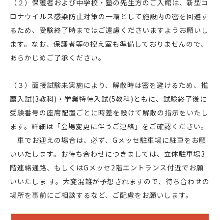
（２）保護者および中学校・塾の先生方のご入館は、新型コ
ロナウイルス感染防止対策の一環として施設内の密を回避す
るため、受験終了時まではご遠慮くださいますようお願いし
ます。なお、保護者等の控え室も準備しておりませんので、
あらかじめご了承ください。
（３）面接試験未実施により、解散時は密を避けるため、推
薦入試(3教科)・学業特待入試(5教科)ともに、試験終了後に
受験番号の座席配置ごとに時差を設けて解散の指示をいたし
ます。詳細は「会場変更に伴うご連絡」をご確認ください。
車でお迎えの場合は、必ず、Gメッセ駐車場に駐車をお願
いいたします。お待ち合わせにつきましては、立体駐車場3
階連絡通路、もしくはGメッセ2階エントランス付近でお願
いいたしま す。大変混雑が予想されますので、待ち合わせの
場所を事前にご相談するなど、ご配慮をお願いします。