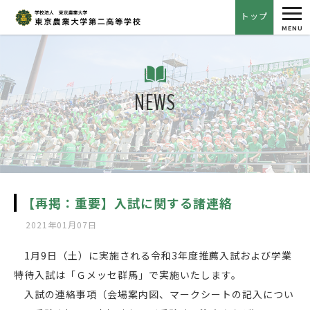
tog
トップ
nav
MENU
NEWS
【再掲：重要】入試に関する諸連絡
2021年01月07日
1月9日（土）に実施される令和3年度推薦入試および学業
特待入試は「Ｇメッセ群馬」で実施いたします。
入試の連絡事項（会場案内図、マークシートの記入につい