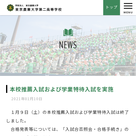
tog
トップ
nav
MENU
NEWS
本校推薦入試および学業特待入試を実施
2021年01月10日
１月９日（土）の本校推薦入試および学業特待入試は終了
しました。
合格発表等については、「入試合否照会・合格手続き」の