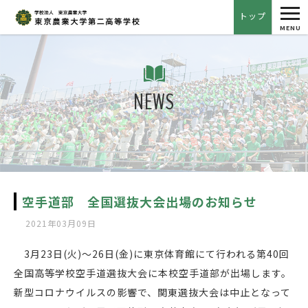
tog
トップ
nav
MENU
NEWS
空手道部 全国選抜大会出場のお知らせ
2021年03月09日
3月23日(火)〜26日(金)に東京体育館にて行われる第40回
全国高等学校空手道選抜大会に本校空手道部が出場します。
新型コロナウイルスの影響で、関東選抜大会は中止となって