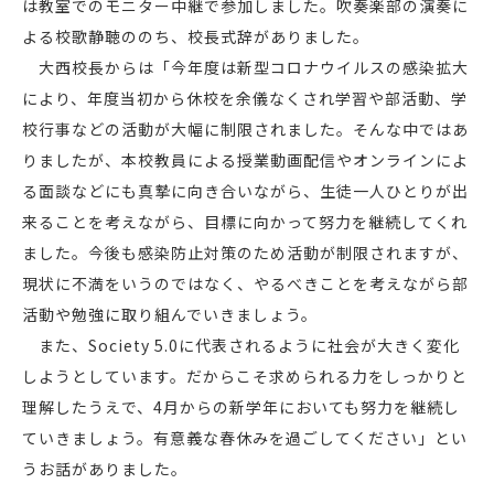
は教室でのモニター中継で参加しました。吹奏楽部の演奏に
よる校歌静聴ののち、校長式辞がありました。
大西校長からは「今年度は新型コロナウイルスの感染拡大
により、年度当初から休校を余儀なくされ学習や部活動、学
校行事などの活動が大幅に制限されました。そんな中ではあ
りましたが、本校教員による授業動画配信やオンラインによ
る面談などにも真摯に向き合いながら、生徒一人ひとりが出
来ることを考えながら、目標に向かって努力を継続してくれ
ました。今後も感染防止対策のため活動が制限されますが、
現状に不満をいうのではなく、やるべきことを考えながら部
活動や勉強に取り組んでいきましょう。
また、Society 5.0に代表されるように社会が大きく変化
しようとしています。だからこそ求められる力をしっかりと
理解したうえで、4月からの新学年においても努力を継続し
ていきましょう。有意義な春休みを過ごしてください」とい
うお話がありました。