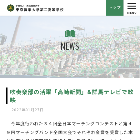
tog
トップ
nav
MENU
NEWS
吹奏楽部の活躍「高崎新聞」&群馬テレビで放
映
2022年01月27日
今年度行われた３４回全日本マーチングコンテストと第４
９回マーチングバンド全国大会でそれぞれ金賞を受賞した本