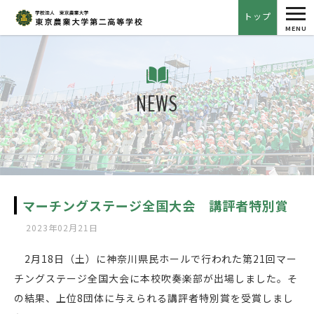
tog
トップ
nav
MENU
NEWS
マーチングステージ全国大会 講評者特別賞
2023年02月21日
2月18日（土）に神奈川県民ホールで行われた第21回マー
チングステージ全国大会に本校吹奏楽部が出場しました。そ
の結果、上位8団体に与えられる講評者特別賞を受賞しまし