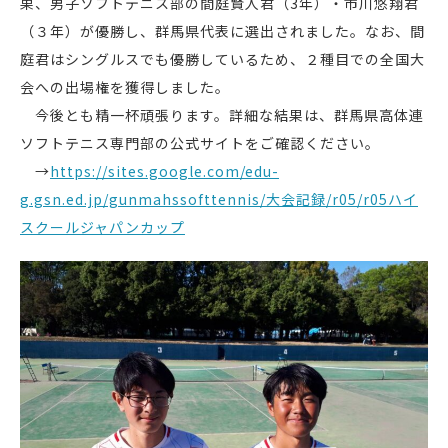
果、男子ソフトテニス部の間庭賢人君（3年）・市川悠翔君
（３年）が優勝し、群馬県代表に選出されました。なお、間
庭君はシングルスでも優勝しているため、２種目での全国大
会への出場権を獲得しました。
今後とも精一杯頑張ります。詳細な結果は、群馬県高体連
ソフトテニス専門部の公式サイトをご確認ください。
→
https://sites.google.com/edu-
g.gsn.ed.jp/gunmahssofttennis/大会記録/r05/r05ハイ
スクールジャパンカップ