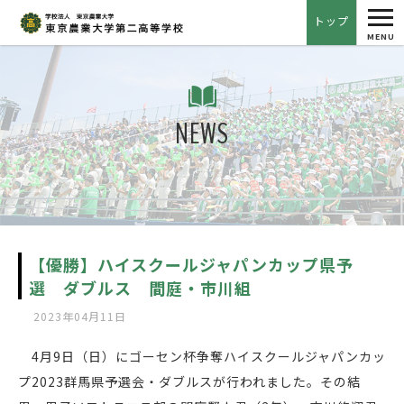
tog
トップ
nav
MENU
NEWS
【優勝】ハイスクールジャパンカップ県予
選 ダブルス 間庭・市川組
2023年04月11日
4月9日（日）にゴーセン杯争奪ハイスクールジャパンカッ
プ2023群馬県予選会・ダブルスが行われました。その結