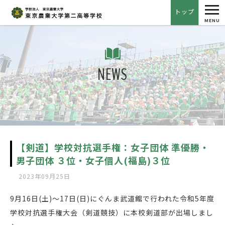
tog
トップ
nav
MENU
NEWS
【剣道】学校対抗選手権：女子団体 準優勝・
男子団体 ３位・女子個人(福島)３位
2023年09月25日
9月16日(土)〜17日(日)にぐんま武道館で行われた令和5年度
学校対抗選手権大会（剣道競技）に本校剣道部が出場しまし