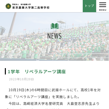
tog
トップ
nav
MENU
NEWS
1学年 リベラルアーツ講座
2023年10月20日
10月19日(木)の6時間目に武揚ホールにて、高校1年を対
象に「リベラルアーツ講座」を実施しました。
今回は、高崎経済大学名誉研究員 大島登志彦先生より