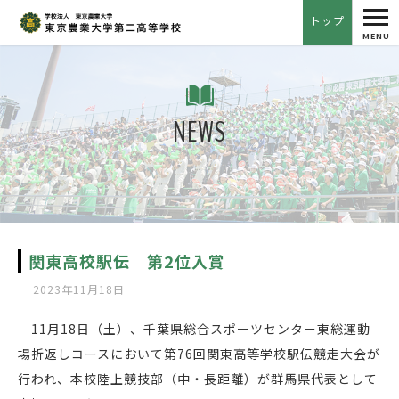
tog
トップ
nav
MENU
NEWS
関東高校駅伝 第2位入賞
2023年11月18日
11月18日（土）、千葉県総合スポーツセンター東総運動
場折返しコースにおいて第76回関東高等学校駅伝競走大会が
行われ、本校陸上競技部（中・長距離）が群馬県代表として