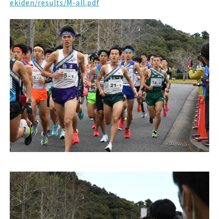
ekiden/results/M-all.pdf