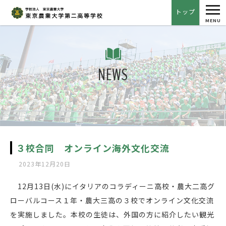
tog
トップ
nav
MENU
NEWS
３校合同 オンライン海外文化交流
2023年12月20日
12月13日(水)にイタリアのコラディーニ高校・農大二高グ
ローバルコース１年・農大三高の３校でオンライン文化交流
を実施しました。本校の生徒は、外国の方に紹介したい観光