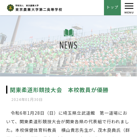
tog
トップ
nav
MENU
NEWS
関東柔道形競技大会 本校教員が優勝
2024年01月30日
令和6年1月28日（日）に埼玉県立武道館 第一道場にお
いて、関東柔道形競技大会が関東各県の代表組で行われまし
た。本校保健体育科教員 横山貴志先生が、茂木良典氏（群