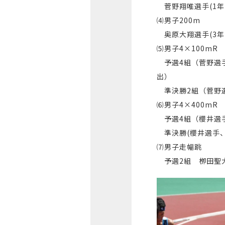
菅野翔唯選手(1年)
⑷男子200m
奥原大翔選手(3年)
⑸男子4×100mR
予選4組（菅野選手
出）
準決勝2組（菅野選
⑹男子4×400mR
予選4組（櫻井選手
準決勝(櫻井選手、奥
⑺男子走幅跳
予選2組 栁田聖大