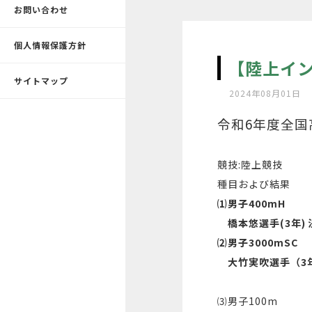
お問い合わせ
個人情報保護方針
【陸上イン
サイトマップ
2024年08月01日
令和6年度全国
競技:陸上競技
種目および結果
⑴男子400mH
橋本悠選手(3年) 
⑵男子3000mSC
大竹実吹選手（3年
⑶男子100m