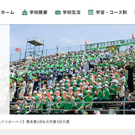
ホーム
学校概要
学校生活
学習・コース制
上インターハイ】橋本君2位&大竹君5位入賞