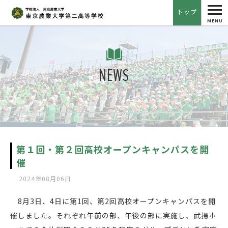
tog
トップ
nav
MENU
NEWS
第１回・第２回高校オープンキャンパスを開
催
2024年08月06日
8月3日、4日に第1回、第2回高校オープンキャンパスを開
催しました。それぞれ午前の部、午後の部に実施し、武揚ホ