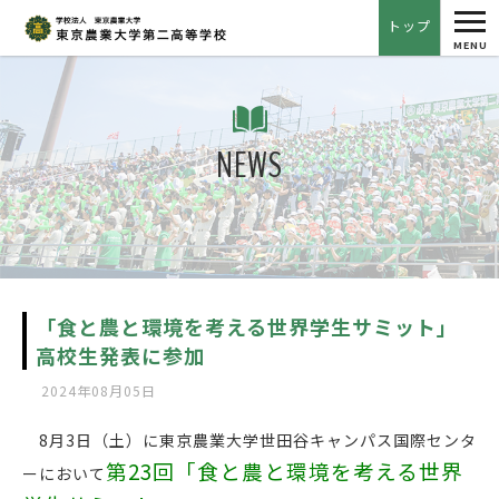
tog
トップ
nav
MENU
NEWS
「食と農と環境を考える世界学生サミット」
高校生発表に参加
2024年08月05日
8月3日（土）に東京農業大学世田谷キャンパス国際センタ
第23回「食と農と環境を考える世界
ーにおいて