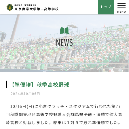
tog
トップ
nav
MENU
NEWS
【準優勝】秋季高校野球
2024年10月06日
10月6日(日)に小倉クラッチ・スタジアムで行われた第77
回秋季関東地区高等学校野球大会群馬県予選・決勝で健大高
崎高校と対戦しました。結果は１対５で敗れ準優勝でした。