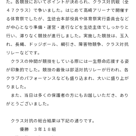
た。各競技においてポイントが決められ、クラス対抗戦（全
４７クラス）で争いました。はじめて高崎アリーナで開催す
る体育祭でしたが、生徒会本部役員や体育祭実行委員会など
が中心となり準備・運営・進行などを生徒主体でしっかりと
行い、滞りなく競技が進行しました。実施した競技は、玉入
れ、長縄、ドッジボール、綱引き、障害物競争、クラス対抗
リレーなどです。
クラスの仲間が競技をしている際には一生懸命応援する姿
が印象的でした。競技の最後は部活対抗リレーが行われ、各
クラブのパフォーマンスなども盛り込まれ、大いに盛り上が
りました。
また、当日は多くの保護者の方にもお越しいただき、あり
がとうございました。
クラス対抗の総合結果は下記の通りです。
優勝 ３年１８組