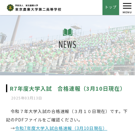
tog
トップ
nav
MENU
NEWS
R7年度大学入試 合格速報（3月10日現在）
2025年03月13日
令和７年大学入試の合格速報（３月１０日現在）です。下
記のPDFファイルをご確認ください。
→
令和7年度大学入試合格速報（3月10日現在）