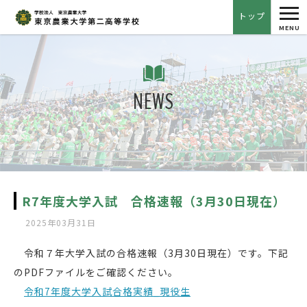
tog
トップ
nav
MENU
NEWS
R7年度大学入試 合格速報（3月30日現在）
2025年03月31日
令和７年大学入試の合格速報（3月30日現在）です。下記
のPDFファイルをご確認ください。
令和7年度大学入試合格実績_現役生