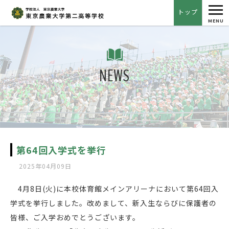
tog
トップ
nav
MENU
NEWS
第64回入学式を挙行
2025年04月09日
4月8日(火)に本校体育館メインアリーナにおいて第64回入
学式を挙行しました。改めまして、新入生ならびに保護者の
皆様、ご入学おめでとうございます。