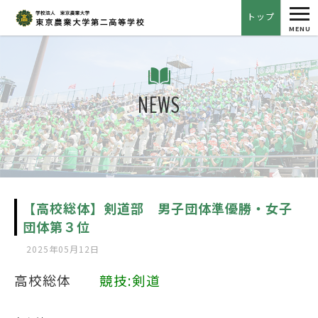
tog
トップ
nav
MENU
NEWS
【高校総体】剣道部 男子団体準優勝・女子
団体第３位
2025年05月12日
高校総体
競技:剣道