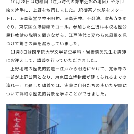
10月28日は切絵図（江戸時代の都市近郊の地図）や浮世
絵を片手に、上野を散策しました。JR御茶ノ水駅をスター
トし、湯島聖堂や神田明神、湯島天神、不忍池、寛永寺をめ
ぐり、東京国立博物館でゴール。参加した生徒は本校地歴公
民科教諭の説明を聞きながら、江戸時代と変わらぬ風景を見
つけて驚きの声を漏らしていました。
11月8日は國學院大學文学部史学科・岩橋清美先生を講師
にお迎えして、講義を行っていただきました。
「上野地域の歴史的変遷―江戸から明治にかけて、寛永寺の
一部が上野公園となり、東京国立博物館が建てられるまでの
流れ―」と題した講義では、実際に自分たちの歩いた史跡に
ついて詳細な歴史的背景を学ぶことができました。