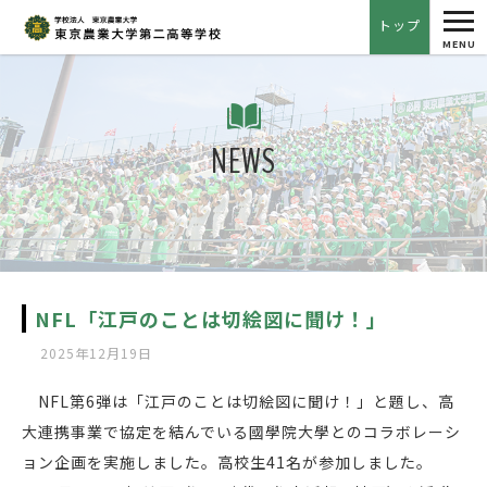
tog
トップ
nav
MENU
NEWS
NFL「江戸のことは切絵図に聞け！」
2025年12月19日
NFL第6弾は「江戸のことは切絵図に聞け！」と題し、高
大連携事業で協定を結んでいる國學院大學とのコラボレーシ
ョン企画を実施しました。高校生41名が参加しました。