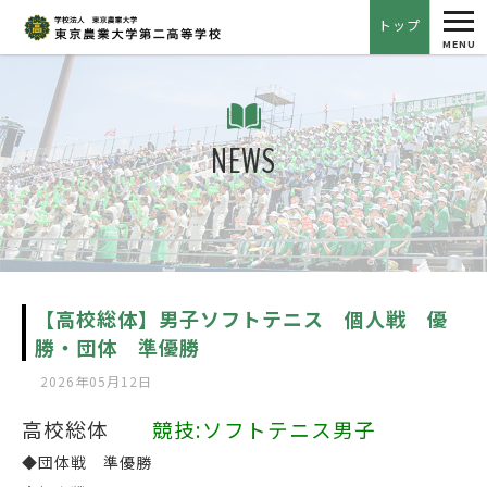
tog
トップ
nav
MENU
NEWS
【高校総体】男子ソフトテニス 個人戦 優
勝・団体 準優勝
2026年05月12日
高校総体
競技:ソフトテニス男子
◆団体戦 準優勝