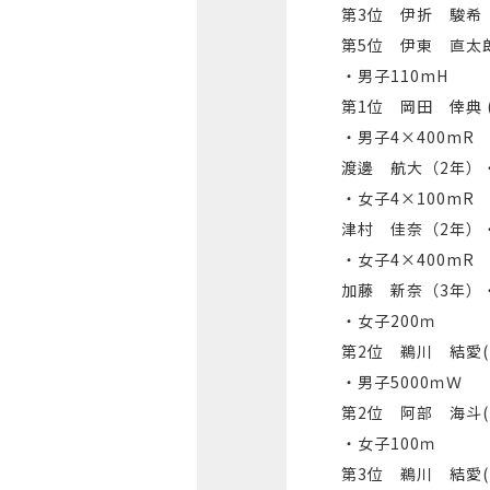
第3位 伊折 駿希
第5位 伊東 直太
・男子110mH
第1位 岡田 倖典 (
・男子4×400mR
渡邊 航大（2年）
・女子4×100mR
津村 佳奈（2年）
・女子4×400mR
加藤 新奈（3年）
・女子200ｍ
第2位 鵜川 結愛(
・男子5000ｍＷ
第2位 阿部 海斗(
・女子100ｍ
第3位 鵜川 結愛(