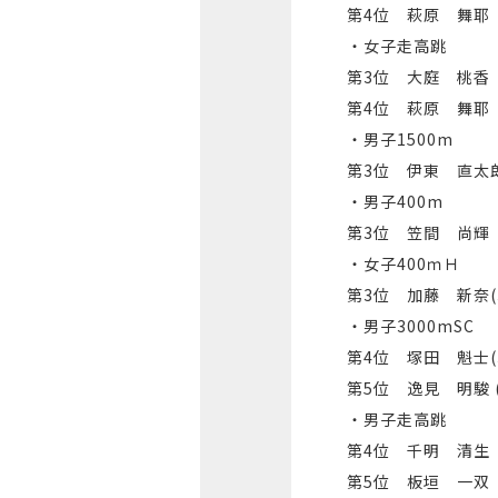
第4位 萩原 舞耶
・女子走高跳
第3位 大庭 桃香
第4位 萩原 舞耶
・男子1500m
第3位 伊東 直太
・男子400m
第3位 笠間 尚輝
・女子400ｍＨ
第3位 加藤 新奈(
・男子3000mSC
第4位 塚田 魁士(
第5位 逸見 明駿 (
・男子走高跳
第4位 千明 清生
第5位 板垣 一双