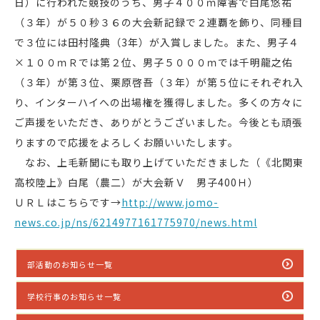
日）に行われた競技のうち、男子４００ｍ障害で白尾悠祐
（３年）が５０秒３６の大会新記録で２連覇を飾り、同種目
で３位には田村隆典（3年）が入賞しました。また、男子４
×１００ｍＲでは第２位、男子５０００ｍでは千明龍之佑
（３年）が第３位、栗原啓吾（３年）が第５位にそれぞれ入
り、インターハイへの出場権を獲得しました。多くの方々に
ご声援をいただき、ありがとうございました。今後とも頑張
りますので応援をよろしくお願いいたします。
あ
なお、上毛新聞にも取り上げていただきました（《北関東
高校陸上》白尾（農二）が大会新Ｖ 男子400Ｈ）
ＵＲＬはこちらです→
http://www.jomo-
news.co.jp/ns/6214977161775970/news.html
部活動のお知らせ一覧
学校行事のお知らせ一覧