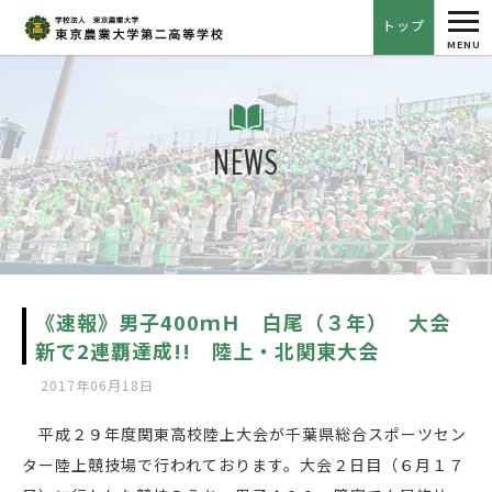
tog
トップ
nav
MENU
NEWS
《速報》男子400ｍＨ 白尾（３年） 大会
新で2連覇達成!! 陸上・北関東大会
2017年06月18日
あ
平成２９年度関東高校陸上大会が千葉県総合スポーツセン
ター陸上競技場で行われております。大会２日目（６月１７