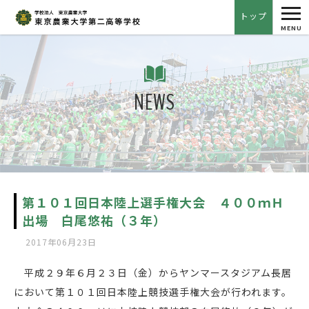
tog
トップ
nav
MENU
NEWS
第１０１回日本陸上選手権大会 ４００ｍＨ
出場 白尾悠祐（３年）
2017年06月23日
平成２９年６月２３日（金）からヤンマースタジアム長居
において第１０１回日本陸上競技選手権大会が行われます。