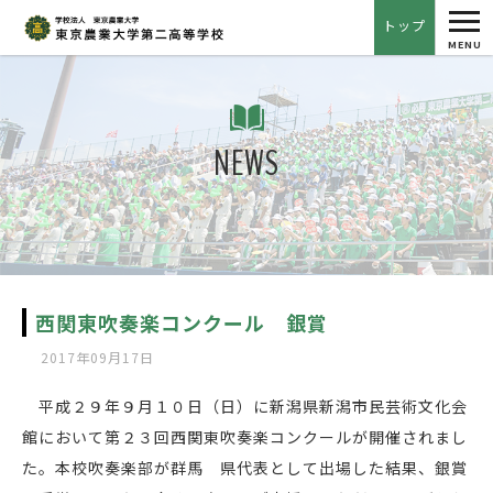
tog
トップ
nav
MENU
NEWS
西関東吹奏楽コンクール 銀賞
2017年09月17日
平成２９年９月１０日（日）に新潟県新潟市民芸術文化会
館において第２３回西関東吹奏楽コンクールが開催されまし
た。本校吹奏楽部が群馬 県代表として出場した結果、銀賞