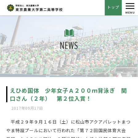
tog
トップ
nav
MENU
NEWS
えひめ国体 少年女子Ａ２００ｍ背泳ぎ 関
口さん（２年） 第２位入賞！
2017年09月17日
平成２９年９月１６日（土）に松山市アクアパレットまつ
やま特設プールにおいて行われた「第７２回国民体育大会