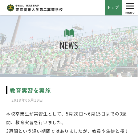
tog
トップ
nav
MENU
NEWS
教育実習を実施
2018年06月19日
本校卒業生が実習生として、5月28日～6月15日までの3週
間、教育実習を行いました。
3週間という短い期間ではありましたが、教員や生徒と接す