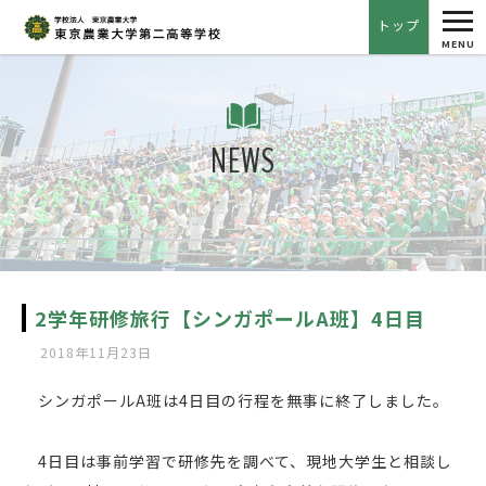
tog
トップ
nav
MENU
NEWS
2学年研修旅行【シンガポールA班】4日目
2018年11月23日
シンガポールA班は4日目の行程を無事に終了しました。
4日目は事前学習で研修先を調べて、現地大学生と相談し