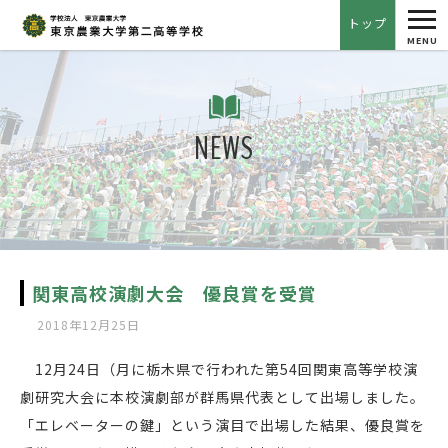
tog
トップ
nav
MENU
NEWS
関東高校演劇大会 優良賞を受賞
2018年12月25日
12月24日（月に栃木県で行われた第54回関東高等学校演
劇研究大会に本校演劇部が群馬県代表として出場しました。
「エレベーターの鍵」という演目で出場した結果、優良賞を