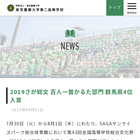
tog
トップ
nav
MENU
NEWS
2019さが総文 百人一首かるた部門 群馬県4位
入賞
2019年08月03日
7月30日（火）から8月1日（木）にわたり、SAGAサンライ
ズパーク総合体育館において第43回全国高等学校総合文化祭