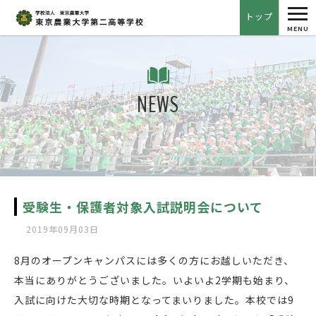
tog
トップ
nav
MENU
NEWS
受験生・保護者対象入試説明会について
2019年09月03日
8月のオープンキャンパスには多くの方にお越しいただき、
本当にありがとうございました。いよいよ2学期も始まり、
入試に向けた大切な時期となってまいりました。本校では9