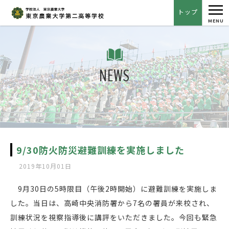
tog
トップ
nav
MENU
NEWS
9/30防火防災避難訓練を実施しました
2019年10月01日
9月30日の5時限目（午後2時開始）に避難訓練を実施しま
した。当日は、高崎中央消防署から7名の署員が来校され、
訓練状況を視察指導後に講評をいただきました。今回も緊急