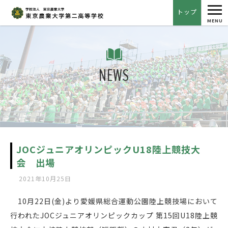
tog
トップ
nav
MENU
NEWS
JOCジュニアオリンピックU18陸上競技大
会 出場
2021年10月25日
10月22日(金)より愛媛県総合運動公園陸上競技場において
行われたJOCジュニアオリンピックカップ 第15回U18陸上競