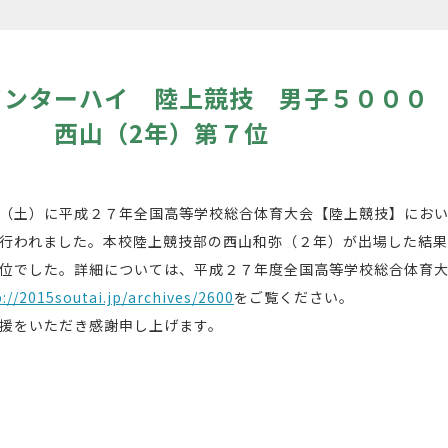
インターハイ 陸上競技 男子５０００
山（2年）第７位
（土）に平成２７年全国高等学校総合体育大会【陸上競技】にお
行われました。本校陸上競技部の西山和弥（２年）が出場した結
位でした。詳細については、平成２７年度全国高等学校総合体育
p://2015soutai.jp/archives/2600
をご覧ください。
援をいただき感謝申し上げます。