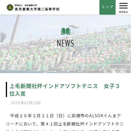
tog
トップ
nav
MENU
NEWS
上毛新聞社杯インドアソフトテニス 女子３
位入賞
2016年02月22日
平成２８年２月２１日（日）に前橋市のALSOKぐんまア
リーナにおいて、第４１回上毛新聞社杯インドアソフトテニ