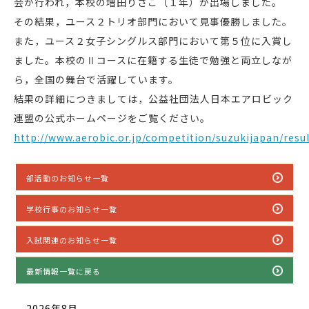
会が行われ，本校の増田りさこ（１年）が出場しました。
その結果，ユース２トリオ部門において見事優勝しました。
また，ユース２女子シングルス部門において第５位に入賞し
ました。本校のⅡコースに在籍する生徒で勉強と両立しなが
ら，全国の舞台で活躍しています。
結果の詳細につきましては，公益社団法人日本エアロビック
連盟の公式ホームページをご覧ください。
http://www.aerobic.or.jp/competition/suzukijapan/resu
部活動のお知らせ一覧
学校行事のお知らせ一覧
入試関連のお知らせ一覧
最新情報一覧に戻る
2026年8月