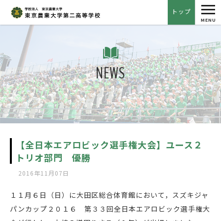
tog
トップ
nav
MENU
NEWS
【全日本エアロビック選手権大会】ユース２
トリオ部門 優勝
2016年11月07日
１１月６日（日）に大田区総合体育館において，スズキジャ
パンカップ２０１６ 第３３回全日本エアロビック選手権大