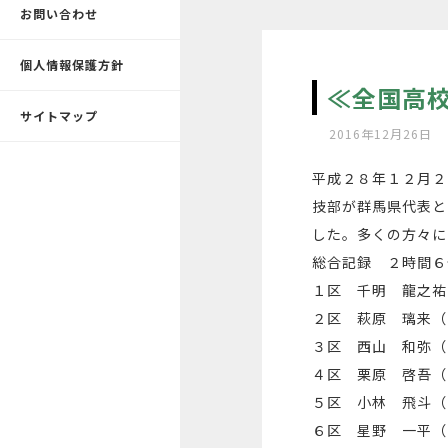
お問い合わせ
個人情報保護方針
≪全国高
サイトマップ
2016年12月26日
平成２８年１２月２
技部が群馬県代表と
した。多くの方々に
総合記録 ２時間６
１区 千明 龍之祐
２区 萩原 璃来（
３区 西山 和弥（
４区 栗原 啓吾（
５区 小林 飛斗（
６区 星野 一平（