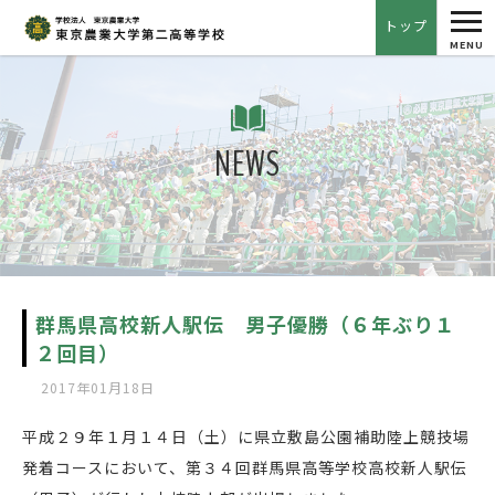
tog
トップ
nav
MENU
NEWS
群馬県高校新人駅伝 男子優勝（６年ぶり１
２回目）
2017年01月18日
平成２９年１月１４日（土）に県立敷島公園補助陸上競技場
発着コースにおいて、第３４回群馬県高等学校高校新人駅伝