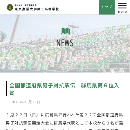
tog
トップ
nav
MENU
NEWS
全国都道府県男子対抗駅伝 群馬県第６位入
賞
2017年01月23日
１月２２日（日）に広島県で行われた第２２回全国都道府県
男子対抗駅伝競走大会に群馬県代表として本校から３名が選