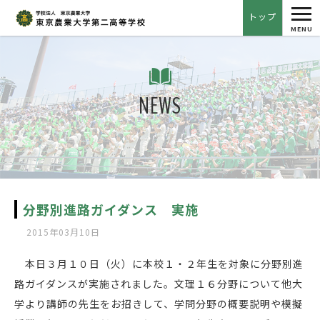
tog
トップ
nav
MENU
NEWS
分野別進路ガイダンス 実施
2015年03月10日
本日３月１０日（火）に本校１・２年生を対象に分野別進
路ガイダンスが実施されました。文理１６分野について他大
学より講師の先生をお招きして、学問分野の概要説明や模擬