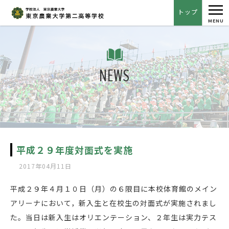
tog
トップ
nav
MENU
NEWS
平成２９年度対面式を実施
2017年04月11日
平成２９年４月１０日（月）の６限目に本校体育館のメイン
アリーナにおいて，新入生と在校生の対面式が実施されまし
た。当日は新入生はオリエンテーション、２年生は実力テス