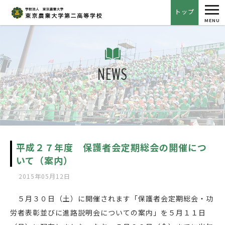
tog
トップ
nav
MENU
NEWS
平成２７年度 保護者会定期総会の開催につ
いて（案内）
2015年05月12日
５月３０日（土）に開催されます「保護者会定期総会・功
労者表彰並びに進路説明会についての案内」を５月１１日