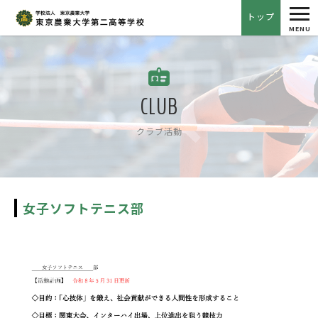
tog
トップ
nav
MENU
CLUB
クラブ活動
女子ソフトテニス部