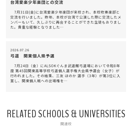
台湾愛楽少年楽団との交流
7月31日(金)に台湾愛楽少年楽団が来校され、本校吹奏楽部と
交流を行いました。昨年、本校が台湾で公演した際に交流したメ
ンバーもいて、久しぶりに再会することができた生徒もおりまし
た。貴重な経験となりました…
2026.07.26
弓道 関東個人県予選
7月24日（金）にALSOKぐんま武道館弓道場において令和8年
度 第45回関東高等学校弓道個人選手権大会県予選会（女子）が
行われました。その結果、三友 ほのか 選手（3年）が第3位に入
賞し、関東個人戦への出場権を…
RELATED SCHOOLS & UNIVERSITIES
関連校