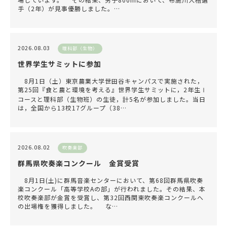
手（2年）が見事優勝しました。…
2026.08.03
理科部（生物）
世界学生サミットに参加
8月1日（土）東京農業大学世田谷キャンパスで実施された，
第25回『食と農と環境を考える』世界学生サミットに，2年生Ⅰ
コースと理科部（生物班）の生徒，計5名が参加しました。当日
は，全国から13校17グループ（38…
2026.08.02
吹奏楽部
群馬県吹奏楽コンクール 金賞受賞
8月1日(土)に群馬音楽センターにおいて、第68回群馬県吹奏
楽コンクール「高等学校Aの部」が行われました。その結果、本
校吹奏楽部が金賞を受賞し、第32回西関東吹奏楽コンクールへ
の出場権を獲得しました。 な…