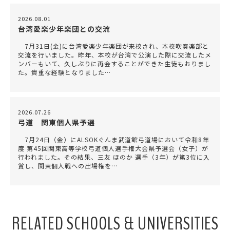
2026.08.01
台湾愛楽少年楽団との交流
7月31日(金)に台湾愛楽少年楽団が来校され、本校吹奏楽部と
交流を行いました。昨年、本校が台湾で公演した際に交流したメ
ンバーもいて、久しぶりに再会することができた生徒もおりまし
た。貴重な経験となりました…
2026.07.26
弓道 関東個人県予選
7月24日（金）にALSOKぐんま武道館弓道場において令和8年
度 第45回関東高等学校弓道個人選手権大会県予選会（女子）が
行われました。その結果、三友 ほのか 選手（3年）が第3位に入
賞し、関東個人戦への出場権を…
RELATED SCHOOLS & UNIVERSITIES