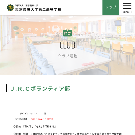
tog
トップ
nav
MENU
CLUB
クラブ活動
Ｊ.Ｒ.Ｃボランティア部